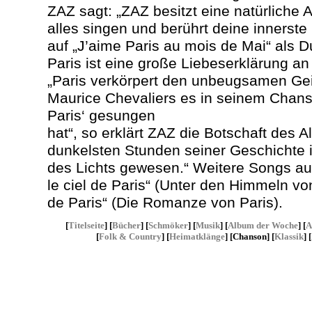
ZAZ sagt: „ZAZ besitzt eine natürliche 
alles singen und berührt deine innerste 
auf „J’aime Paris au mois de Mai“ als Du
Paris ist eine große Liebeserklärung an
„Paris verkörpert den unbeugsamen Geis
Maurice Chevaliers es in seinem Chanso
Paris‘ gesungen
hat“, so erklärt ZAZ die Botschaft des A
dunkelsten Stunden seiner Geschichte i
des Lichts gewesen.“ Weitere Songs a
le ciel de Paris“ (Unter den Himmeln v
de Paris“ (Die Romanze von Paris).
[
Titelseite
] [
Bücher
] [
Schmöker
] [
Musik
] [
Album der Woche
] [
A
[
Folk & Country
] [
Heimatklänge
] [Chanson] [
Klassik
] [