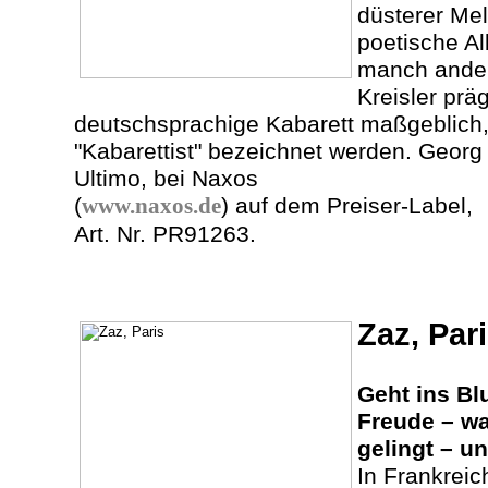
düsterer Mel
poetische Al
manch ander
Kreisler prä
deutschsprachige Kabarett maßgeblich, 
"Kabarettist" bezeichnet werden. Georg 
Ultimo, bei Naxos
(
www.naxos.de
) auf dem Preiser-Label,
Art. Nr. PR91263.
Zaz, Par
Geht ins Bl
Freude – wa
gelingt – un
In Frankreic