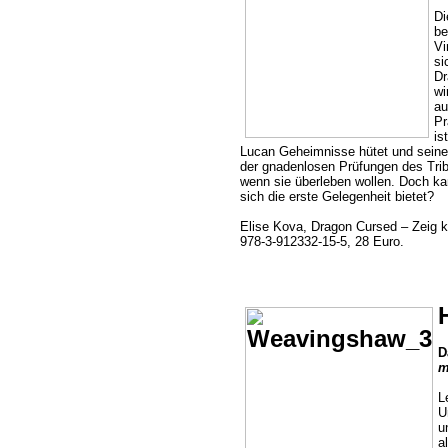
Di
be
Vi
si
Dr
wi
au
Pr
is
Lucan Geheimnisse hütet und seine 
der gnadenlosen Prüfungen des Tri
wenn sie überleben wollen. Doch kan
sich die erste Gelegenheit bietet?
Elise Kova, Dragon Cursed – Zeig k
978-3-912332-15-5, 28 Euro.
D
m
L
U
u
a