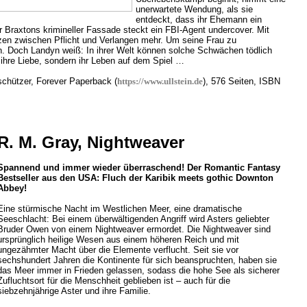
unerwartete Wendung, als sie
entdeckt, dass ihr Ehemann ein
r Braxtons krimineller Fassade steckt ein FBI-Agent undercover. Mit
n zwischen Pflicht und Verlangen mehr. Um seine Frau zu
n. Doch Landyn weiß: In ihrer Welt können solche Schwächen tödlich
r ihre Liebe, sondern ihr Leben auf dem Spiel …
chützer, Forever Paperback (
https://www.ullstein.de
), 576 Seiten, ISBN
R. M. Gray, Nightweaver
Spannend und immer wieder überraschend! Der Romantic Fantasy
Bestseller aus den USA: Fluch der Karibik meets gothic Downton
Abbey!
Eine stürmische Nacht im Westlichen Meer, eine dramatische
Seeschlacht: Bei einem überwältigenden Angriff wird Asters geliebter
Bruder Owen von einem Nightweaver ermordet. Die Nightweaver sind
ursprünglich heilige Wesen aus einem höheren Reich und mit
ungezähmter Macht über die Elemente verflucht. Seit sie vor
sechshundert Jahren die Kontinente für sich beanspruchten, haben sie
das Meer immer in Frieden gelassen, sodass die hohe See als sicherer
Zufluchtsort für die Menschheit geblieben ist – auch für die
siebzehnjährige Aster und ihre Familie.