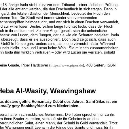
e 18-jährige Isola steht kurz vor dem Tribunal – einer tödlichen Prüfung,
i der alle entlarvt werden, die den Drachenfluch in sich tragen. Denn in
ngard, der letzten Bastion der Menschheit, bedeutet der Fluch den
cheren Tod. Die Stadt wird immer wieder von verheerenden
achenangriffen heimgesucht, und wer sich in einen Drachen verwandelt,
rd zur willenlosen Bestie. Schon lange fürchtet Isola, dass der Fluch
ch in ihr schlummert. Zu ihrer Angst gesellt sich die unheimliche
äsenz von Lucan, dem Jungen, der sie wie ein Schatten begleitet. Isola
t überzeugt, dass er sie ausspioniert. Doch bald zeigt sich, dass auch
Gefühle für sie ganz anders sind, als sie je vermutet hätte. Während
bunals bleibt Isola und Lucan keine Wahl: Sie müssen zusammenhalten,
n Isola ihm wirklich vertrauen – oder wird Lucan sie verraten, sobald
eine Gnade, Piper Hardcover (
https://www.piper.de
), 480 Seiten, ISBN
Heba Al-Wasity, Weavingshaw
as düstere gothic Romantasy-Debüt des Jahres: Saint Silas ist ein
orally grey
Bookboyfriend zum Niederknien.
eena hat ein schreckliches Geheimnis: Die Toten sprechen nur zu ihr.
m ihren Bruder zu retten, verkauft sie ihr Geheimnis an den
nergründlichen Saint, einen Mann, der Schuld in Gold verwandelt. Trotz
ller Warnungen gerät Leena in die Fänge des Saints und muss für ihn