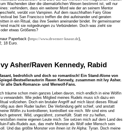
zum Wachenden über die übernatürlichen Wesen bestimmt ist, will nur
eines: verhindern, dass ein weiterer Mord wie der an seinem Mentor
geschieht, verübt von Vampiren. Auf dem rauschhaften Fairy Glow
Festival bei San Francisco treffen die drei aufeinander und geraten
mitten in ein Ritual, das ihre Seelen aneinander bindet. Ihr gemeinsamer
Feind macht sie notgedrungen zu Verbündeten. Doch was zieht sie
– oder etwas Größeres?
Knaur Paperback (
https://www.droemer-knaur.de
),
, 18 Euro.
Ivy Asher/Raven Kennedy, Rabid
Rasant, bedrohlich und doch so romantisch! Ein Stand-Alone von
Spiegel-Bestsellerautorin Raven Kennedy, zusammen mit Ivy Asher.
Für alle Dark-Romance- und Werwolf-Fans.
Ich träume schon mein ganzes Leben davon, mich endlich in eine Wölfin
zu verwandeln. Wie jedes Mitglied meines Rudels muss ich dazu ein
Ritual vollziehen. Doch ein brutaler Angriff auf mich lässt dieses Ritual
völlig aus dem Ruder laufen: Die Verbindung geht schief, und anstatt
meine Wölfin zu kontrollieren, kontrolliert sie mich. Wir sind eins und
doch getrennt. Wild, ungezähmt, zornerfüllt. Statt mir zu helfen,
verstoßen meine eigenen Leute mich. Sie setzen mich auf dem Land des
Ruin-Falls-Rudels aus, das mehr Monster als Wolf oder Mensch sein
soll. Und das größte Monster von ihnen ist ihr Alpha: Tyran. Doch meine