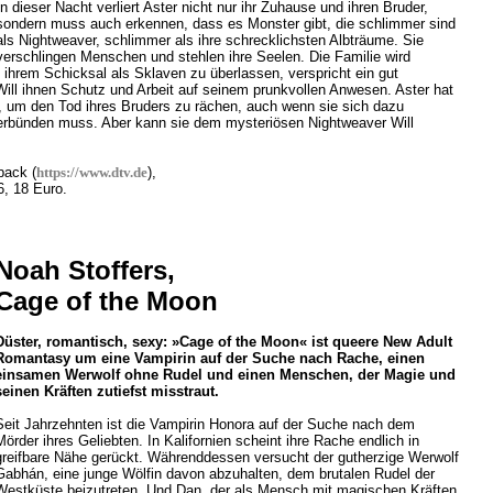
In dieser Nacht verliert Aster nicht nur ihr Zuhause und ihren Bruder,
sondern muss auch erkennen, dass es Monster gibt, die schlimmer sind
als Nightweaver, schlimmer als ihre schrecklichsten Albträume. Sie
verschlingen Menschen und stehlen ihre Seelen. Die Familie wird
ihrem Schicksal als Sklaven zu überlassen, verspricht ein gut
ll ihnen Schutz und Arbeit auf seinem prunkvollen Anwesen. Aster hat
d, um den Tod ihres Bruders zu rächen, auch wenn sie sich dazu
 verbünden muss. Aber kann sie dem mysteriösen Nightweaver Will
back (
https://www.dtv.de
),
, 18 Euro.
Noah Stoffers,
Cage of the Moon
Düster, romantisch, sexy: »Cage of the Moon« ist queere New Adult
Romantasy um eine Vampirin auf der Suche nach Rache, einen
einsamen Werwolf ohne Rudel und einen Menschen, der Magie und
seinen Kräften zutiefst misstraut.
Seit Jahrzehnten ist die Vampirin Honora auf der Suche nach dem
Mörder ihres Geliebten. In Kalifornien scheint ihre Rache endlich in
greifbare Nähe gerückt. Währenddessen versucht der gutherzige Werwolf
Gabhán, eine junge Wölfin davon abzuhalten, dem brutalen Rudel der
Westküste beizutreten. Und Dan, der als Mensch mit magischen Kräften