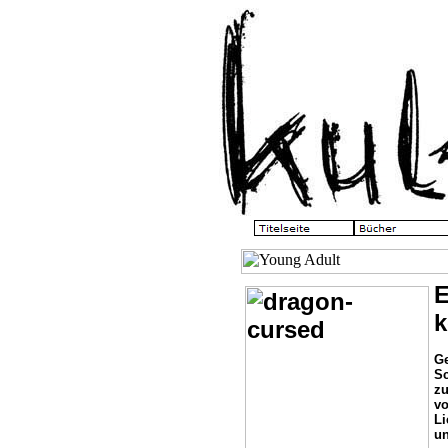
E
k
Ge
Sc
zu
vo
Li
un