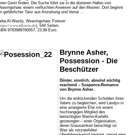
inen Geist finden. Die Suche führt sie in die düsteren Hallen von
eavingshaw, einem verfluchten Anwesen auf den Mooren. Dort beginnt
in gefährlicher Tanz aus Anziehung und Verrat …
eba Al-Wasity, Weavingshaw, Forever
ttps://www.ullstein.de
), 544 Seiten,
SBN 9783989780057, 23,99 Euro.
Brynne Asher,
Possession - Die
Beschützer
Düster, sinnlich, absolut süchtig
machend – Suspence-Romance
von Brynne Asher.
Um die erdrückenden Schulden ihres
Vaters zu begleichen, wird Landyn in
eine arrangierte Ehe mit einem
hochrangigen Mitglied des
berüchtigten Marino-Kartells
gezwungen – einer Organisation,
deren Grausamkeit berüchtigt ist.
Was als verzweifelter
Überlebenskampf beginnt, nimmt eine