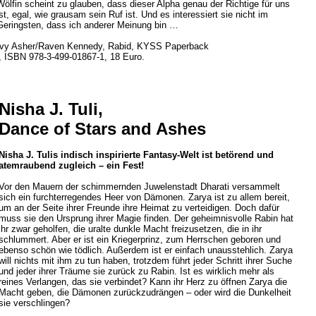
Wölfin scheint zu glauben, dass dieser Alpha genau der Richtige für uns
ist, egal, wie grausam sein Ruf ist. Und es interessiert sie nicht im
Geringsten, dass ich anderer Meinung bin …
Ivy Asher/Raven Kennedy, Rabid, KYSS Paperback
n, ISBN 978-3-499-01867-1, 18 Euro.
Nisha J. Tuli,
Dance of Stars and Ashes
Nisha J. Tulis indisch inspirierte Fantasy-Welt ist betörend und
atemraubend zugleich – ein Fest!
Vor den Mauern der schimmernden Juwelenstadt Dharati versammelt
sich ein furchterregendes Heer von Dämonen. Zarya ist zu allem bereit,
um an der Seite ihrer Freunde ihre Heimat zu verteidigen. Doch dafür
muss sie den Ursprung ihrer Magie finden. Der geheimnisvolle Rabin hat
ihr zwar geholfen, die uralte dunkle Macht freizusetzen, die in ihr
schlummert. Aber er ist ein Kriegerprinz, zum Herrschen geboren und
ebenso schön wie tödlich. Außerdem ist er einfach unausstehlich. Zarya
will nichts mit ihm zu tun haben, trotzdem führt jeder Schritt ihrer Suche
und jeder ihrer Träume sie zurück zu Rabin. Ist es wirklich mehr als
reines Verlangen, das sie verbindet? Kann ihr Herz zu öffnen Zarya die
Macht geben, die Dämonen zurückzudrängen – oder wird die Dunkelheit
sie verschlingen?