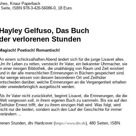
Ashes, Knaur Paperback
2 Seite, ISBN 978-3-426-56086-0, 18 Euro.
Hayley Gelfuso, Das Buch
der verlorenen Stunden
Magisch! Poetisch! Romantisch!
An einem schicksalhaften Abend ändert sich für die junge Lisavet alles.
Um ihr Leben zu retten, versteckt ihr Vater, ein bekannter Uhrmacher, sie
in einer riesigen Bibliothek, die unabhängig von Raum und Zeit existiert
und in der alle menschlichen Erinnerungen in Büchern gespeichert sind.
Nur wenige wissen von diesem besonderen Ort und Zeithüter
entscheiden darüber, welche Erinnerungen an die Vergangenheit erhalten
oder unwiederbringlich ausgelöscht werden.
Als ihr Vater nicht zurückkehrt, beginnt Lisavet, die Erinnerungen, die die
Welt vergessen soll, in ihrem eigenen Buch zu sammeln. Bis sie auf den
Zeithüter Ernest trifft, der zu ihrem einzigen Halt wird. Was folgt, wird
nicht nur die beiden, sondern auch den Lauf der Geschichte für immer
verändern ...
renen Stunden, dtv Hardcover (
https://www.dtv.de
), 480 Seiten, ISBN