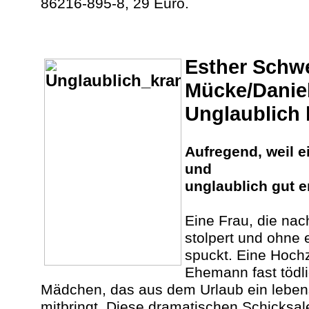
86216-895-8, 29 Euro.
Esther Schwe
Mücke/Danie
Unglaublich 
Aufregend, weil e
und
unglaublich gut er
Eine Frau, die nac
stolpert und ohne
spuckt. Eine Hochze
Ehemann fast tödli
Mädchen, das aus dem Urlaub ein leben
mitbringt. Diese dramatischen Schicksa