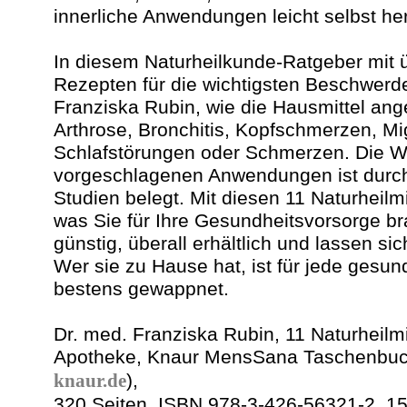
innerliche Anwendungen leicht selbst her
In diesem Naturheilkunde-Ratgeber mit 
Rezepten für die wichtigsten Beschwerde
Franziska Rubin, wie die Hausmittel an
Arthrose, Bronchitis, Kopfschmerzen, Mi
Schlafstörungen oder Schmerzen. Die W
vorgeschlagenen Anwendungen ist durch
Studien belegt. Mit diesen 11 Naturheilmi
was Sie für Ihre Gesundheitsvorsorge bra
günstig, überall erhältlich und lassen si
Wer sie zu Hause hat, ist für jede gesu
bestens gewappnet.
Dr. med. Franziska Rubin, 11 Naturheilmi
Apotheke, Knaur MensSana Taschenbuc
knaur.de
),
320 Seiten, ISBN 978-3-426-56321-2, 15