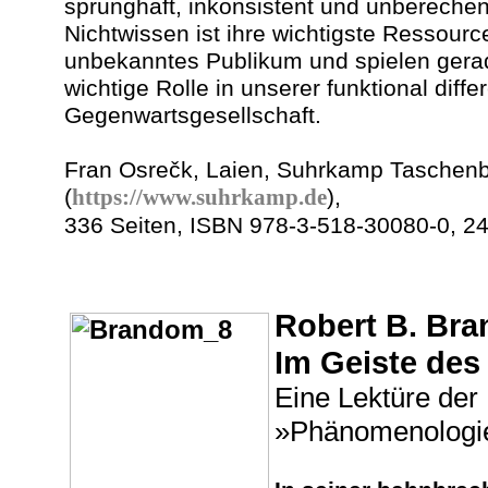
sprunghaft, inkonsistent und unbereche
Nichtwissen ist ihre wichtigste Ressource
unbekanntes Publikum und spielen gerad
wichtige Rolle in unserer funktional diffe
Gegenwartsgesellschaft.
Fran
Osrečk
, Laien, Suhrkamp Taschen
(
https://www.suhrkamp.de
),
336 Seiten, ISBN 978-3-518-30080-0, 24
Robert B. Br
Im Geiste des
Eine Lektüre der
»Phänomenologie