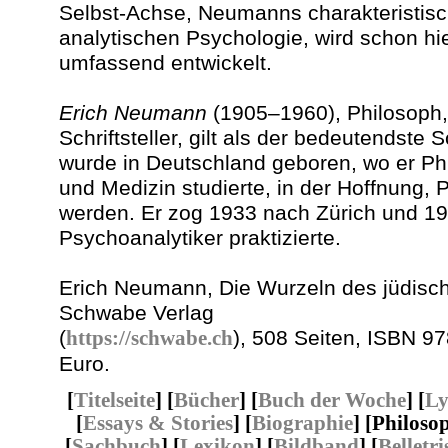
Selbst-Achse, Neumanns charakteristisch
analytischen Psychologie, wird schon hie
umfassend entwickelt.
Erich Neumann
(1905–1960), Philosoph,
Schriftsteller, gilt als der bedeutendste 
wurde in Deutschland geboren, wo er Ph
und Medizin studierte, in der Hoffnung, 
werden. Er zog 1933 nach Zürich und 193
Psychoanalytiker praktizierte.
Erich Neumann, Die Wurzeln des jüdisc
Schwabe Verlag
(
https://schwabe.ch
), 508 Seiten, ISBN 9
Euro.
[
Titelseite
] [
Bücher
] [
Buch der Woche
] [
Ly
[
Essays & Stories
] [
Biographie
] [Philosop
[
Sachbuch
] [
Lexikon
] [
Bildband
] [
Belletri