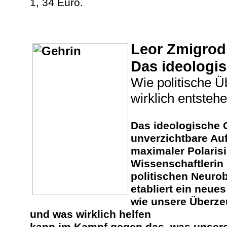
1, 34 Euro.
Leor Zmigrod
Das ideologi
Wie politische 
wirklich entsteh
Das ideologische G
unverzichtbare Auf
maximaler Polarisi
Wissenschaftlerin 
politischen Neuro
etabliert ein neue
wie unsere Überz
und was wirklich helfen
kann im Kampf gegen das, was unser